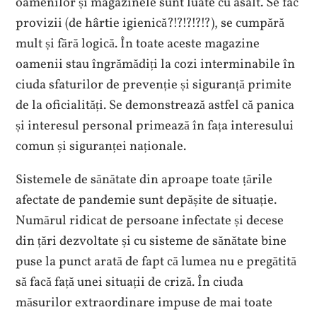
oamenilor și magazinele sunt luate cu asalt. Se fac
provizii (de hârtie igienică?!?!?!?!?), se cumpără
mult și fără logică. În toate aceste magazine
oamenii stau îngrămădiți la cozi interminabile în
ciuda sfaturilor de prevenție și siguranță primite
de la oficialități. Se demonstrează astfel că panica
și interesul personal primează în fața interesului
comun și siguranței naționale.
Sistemele de sănătate din aproape toate țările
afectate de pandemie sunt depășite de situație.
Numărul ridicat de persoane infectate și decese
din țări dezvoltate și cu sisteme de sănătate bine
puse la punct arată de fapt că lumea nu e pregătită
să facă față unei situații de criză. În ciuda
măsurilor extraordinare impuse de mai toate