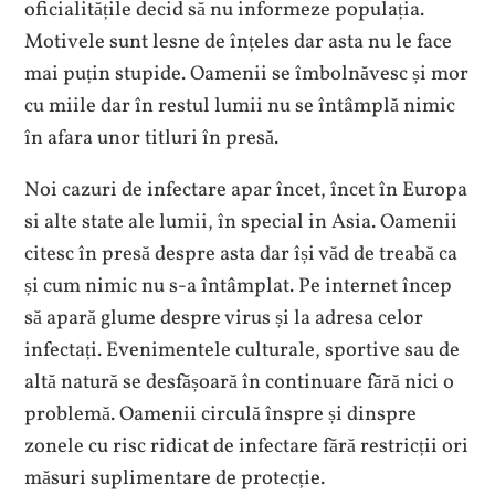
oficialitățile decid să nu informeze populația.
Motivele sunt lesne de înțeles dar asta nu le face
mai puțin stupide. Oamenii se îmbolnăvesc și mor
cu miile dar în restul lumii nu se întâmplă nimic
în afara unor titluri în presă.
Noi cazuri de infectare apar încet, încet în Europa
si alte state ale lumii, în special in Asia. Oamenii
citesc în presă despre asta dar își văd de treabă ca
și cum nimic nu s-a întâmplat. Pe internet încep
să apară glume despre virus și la adresa celor
infectați. Evenimentele culturale, sportive sau de
altă natură se desfășoară în continuare fără nici o
problemă. Oamenii circulă înspre și dinspre
zonele cu risc ridicat de infectare fără restricții ori
măsuri suplimentare de protecție.