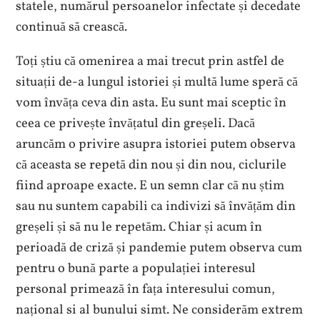
statele, numărul persoanelor infectate și decedate
continuă să crească.
Toți știu că omenirea a mai trecut prin astfel de
situații de-a lungul istoriei și multă lume speră că
vom învăța ceva din asta. Eu sunt mai sceptic în
ceea ce privește învățatul din greșeli. Dacă
aruncăm o privire asupra istoriei putem observa
că aceasta se repetă din nou și din nou, ciclurile
fiind aproape exacte. E un semn clar că nu știm
sau nu suntem capabili ca indivizi să învățăm din
greșeli și să nu le repetăm. Chiar și acum în
perioadă de criză și pandemie putem observa cum
pentru o bună parte a populației interesul
personal primează în fața interesului comun,
național si al bunului simt. Ne considerăm extrem