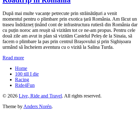
Roadtrip in România
După mai multe vacanțe petrecute prin străinătățuri a venit
momentul pentru o plimbare prin exotica țară România. Am făcut un
traseu îndrăzneț ținând cont de infrastructura rutieră din România dar
cu puțin noroc am reușit să vizităm tot ce ne-am propus. Pentru cele
două zile am avut in plan să vizităm Castelul Peleș de la Sinaia, să
facem o plimbare la pas prin centrul Brașovului și prin Sighișoara
urmând să încheiem aventura cu o vizită la Salina Turda.
Read more
Home
100 till I die
Racing
Ride4Fun
© 2026
Live, Ride and Travel
. All rights reserved.
Theme by
Anders Norén
.